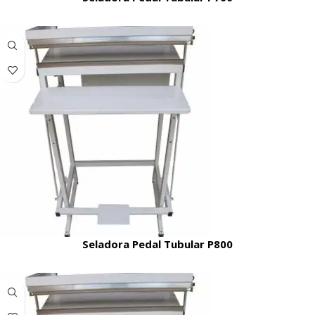
Seladora Pedal Tubular P800