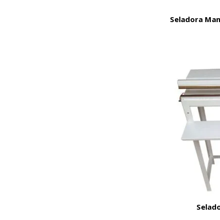
Seladora Manu
Selado