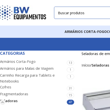
ARMÁRIOS CORTA-FOGO
C
CATEGORIAS
Seladoras de em
Armários Corta-Fogo
13
Início
Seladoras
Armários para Malas de Viagem
1
Carrinho Recarga para Tablets e
1
Notebooks
Cofres
31
Fragmentadoras
15
Seladoras
47