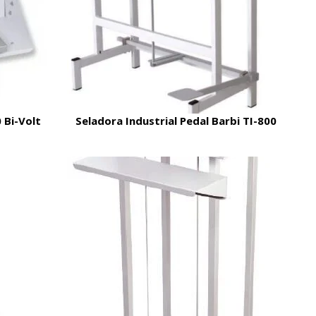
Bi-Volt
Seladora Industrial Pedal Barbi TI-800